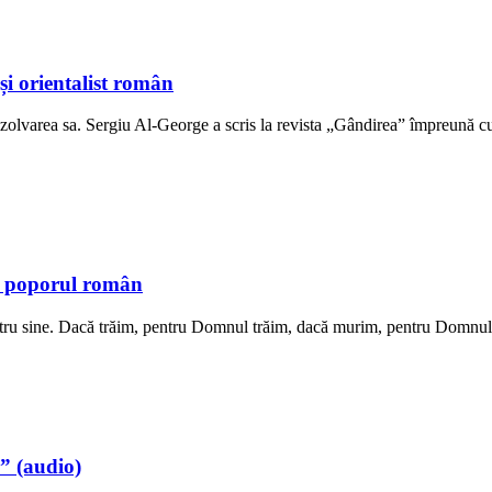
 și orientalist român
a dizolvarea sa. Sergiu Al-George a scris la revista „Gândirea” împreun
ru poporul român
entru sine. Dacă trăim, pentru Domnul trăim, dacă murim, pentru Domnul
” (audio)