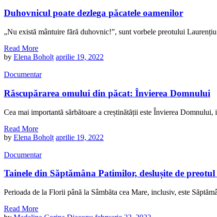
Duhovnicul poate dezlega păcatele oamenilor
„Nu există mântuire fără duhovnic!”, sunt vorbele preotului Laurențiu P
Read More
by
Elena Boholț
aprilie 19, 2022
Documentar
Răscupărarea omului din păcat: Învierea Domnului
Cea mai importantă sărbătoare a creștinătății este Învierea Domnului, ia
Read More
by
Elena Boholț
aprilie 19, 2022
Documentar
Tainele din Săptămâna Patimilor, deslușite de preotu
Perioada de la Florii până la Sâmbăta cea Mare, inclusiv, este Săptămâna
Read More