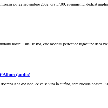
izează joi, 22 septembrie 2002, ora 17:00, evenimentul dedicat împlinir
torul nostru Iisus Hristos, este modelul perfect de rugăciune dacă vrei s
D’Albon (audio)
doamna Ada d'Albon, ce va să vină în curând, spre bucuria noastră. Am