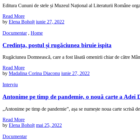
Editura Cununi de stele și Muzeul Național al Literaturii Române organ
Read More
by
Elena Boholț
iunie 27, 2022
Documentar
,
Home
Credința, postul și rugăciunea biruie ispita
Rugăciunea Domnească, care a fost lăsată omenirii chiar de către Mântui
Read More
by
Madalina Corina Diaconu
iunie 27, 2022
Interviu
Antonime pe timp de pandemie, o nouă carte a Adei 
„Antonime pe timp de pandemie”, așa se numește noua carte scrisă de 
Read More
by
Elena Boholț
mai 25, 2022
Documentar