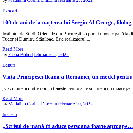
by
Madalina Corina Diaconu
februarie 23, 2022
Evocari
100 de ani de la nașterea lui Sergiu Al-George, filolog
Institutul de Studii Orientale din București i-a purtat numele până l
Tudor și Dumitru Stăniloae. Este realizatorul ...
Read More
by
Elena Boholț
februarie 15, 2022
Edituri
Viața Principesei Ileana a României, un model pent
„Căci nimeni dintre noi nu trăiește pentru sine și nimeni nu moare p
Read More
by
Madalina Corina Diaconu
februarie 10, 2022
Interviu
„Scrisul de mână îți aduce persoana foarte aproape…