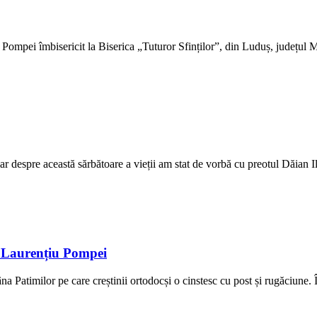
ompei îmbisericit la Biserica „Tuturor Sfinților”, din Luduș, județul Mu
r despre această sărbătoare a vieții am stat de vorbă cu preotul Dăian Ili
l Laurențiu Pompei
 Patimilor pe care creștinii ortodocși o cinstesc cu post și rugăciune. Î