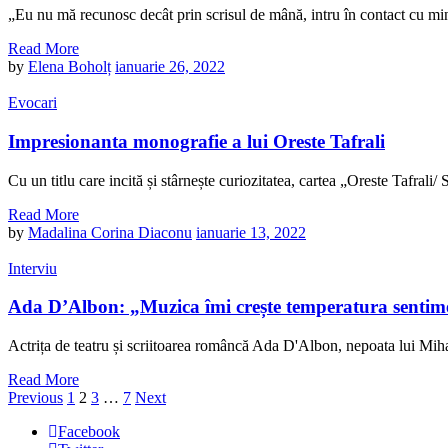
„Eu nu mă recunosc decât prin scrisul de mână, intru în contact cu min
Read More
by
Elena Boholț
ianuarie 26, 2022
Evocari
Impresionanta monografie a lui Oreste Tafrali
Cu un titlu care incită și stârnește curiozitatea, cartea „Oreste Tafrali/
Read More
by
Madalina Corina Diaconu
ianuarie 13, 2022
Interviu
Ada D’Albon: „Muzica îmi crește temperatura sentime
Actrița de teatru și scriitoarea româncă Ada D'Albon, nepoata lui Miha
Read More
Paginație
Page
Page
Page
Page
Previous
1
2
3
…
7
Next
articole
Facebook