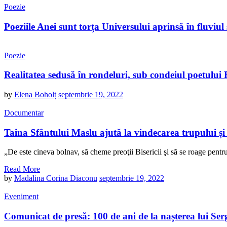
Poezie
Poeziile Anei sunt torța Universului aprinsă în fluviul
Poezie
Realitatea sedusă în rondeluri, sub condeiul poetului
by
Elena Boholț
septembrie 19, 2022
Documentar
Taina Sfântului Maslu ajută la vindecarea trupului și 
„De este cineva bolnav, să cheme preoţii Bisericii şi să se roage pent
Read More
by
Madalina Corina Diaconu
septembrie 19, 2022
Eveniment
Comunicat de presă: 100 de ani de la nașterea lui Se