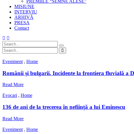
PREMIILE “SEMNE ALESE”
MISIUNE
INTERVIU
ARHIVĂ
PRESA
Contact
Eveniment
,
Home
Românii și bulgarii. Incidente la frontiera fluvială a
Read More
Evocari
,
Home
136 de ani de la trecerea în neființă a lui Eminescu
Read More
Eveniment
,
Home