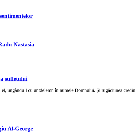
 sentimentelor
 Radu Nastasia
a sufletului
ru el, ungându-l cu untdelemn în numele Domnului. Şi rugăciunea credinţ
rgiu Al-George