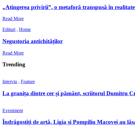
„Atingerea privirii”, o metaforă transpusă în realita
Read More
Edituri
,
Home
Negustoria antichităților
Read More
Trending
Interviu
,
Feature
La granița dintre cer și pământ, scriitorul Dumitru Cr
Eveniment
Îndrăgostiți de artă, Ligia și Pompiliu Macovei au lă