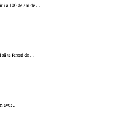
ii a 100 de ani de ...
ă te ferești de ...
 avut ...