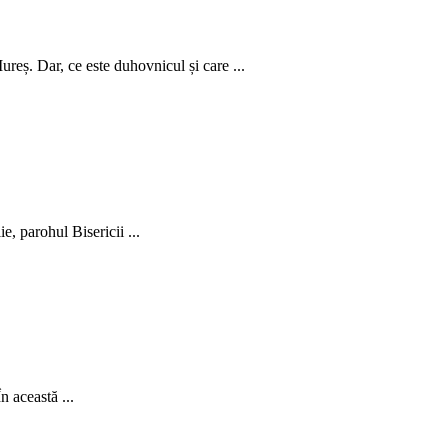
reș. Dar, ce este duhovnicul și care ...
e, parohul Bisericii ...
n această ...