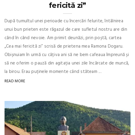
fericită zi”
După tumultul unei perioade cu încercări felurite, întâlnirea
unui bun prieten este răgazul de care sufletul nostru are din
când în când nevoie. Am primit deunăzi, prin poștă, cartea
„Cea mai fericită zi” scrisă de prietena mea Ramona Dogaru.
Obișnuiam în urmă cu câțiva ani să ne bem cafeaua împreună și
să ne oferim o pauză din agitația unei zile încărcate de muncă,
la birou. Erau puținele momente când stăteam ...
READ MORE