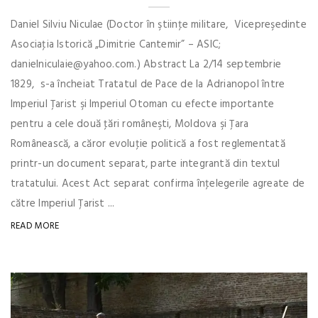
Daniel Silviu Niculae (Doctor în ştiinţe militare, Vicepreşedinte
Asociaţia Istorică „Dimitrie Cantemir” – ASIC;
danielniculaie@yahoo.com.) Abstract La 2/14 septembrie
1829, s-a încheiat Tratatul de Pace de la Adrianopol între
Imperiul Ţarist şi Imperiul Otoman cu efecte importante
pentru a cele două ţări româneşti, Moldova şi Ţara
Românească, a căror evoluţie politică a fost reglementată
printr-un document separat, parte integrantă din textul
tratatului. Acest Act separat confirma înţelegerile agreate de
către Imperiul Ţarist ...
READ MORE