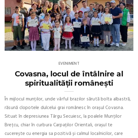
EVENIMENT
Covasna, locul de întâlnire al
spiritualității românești
În mijlocul munților, unde vârful brazilor sărută bolta albastră,
răsună clopotele dulcelui grai românesc în orașul Covasna.
Situat în depresiunea Târgu Secuiesc, la poalele Munților
Brețcu, chiar în curbura Carpaților Orientali, orașul te
cucerește cu energia sa pozitivă și calmul localnicilor, care