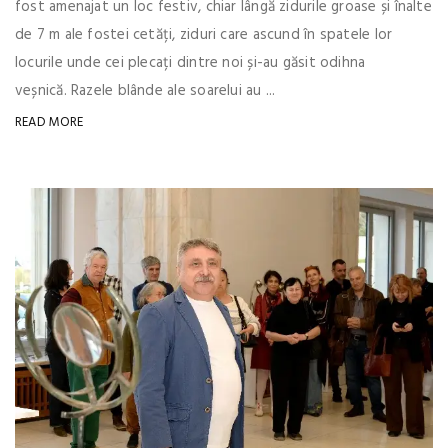
fost amenajat un loc festiv, chiar lângă zidurile groase și înalte
de 7 m ale fostei cetăți, ziduri care ascund în spatele lor
locurile unde cei plecați dintre noi și-au găsit odihna
veșnică. Razele blânde ale soarelui au ...
READ MORE