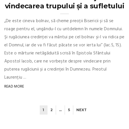
vindecarea trupului și a sufletului
„De este cineva bolnav, să cheme preoţii Bisericii şi să se
roage pentru el, ungându-l cu untdelemn în numele Domnului.
Şi rugăciunea credinţei va mântui pe cel bolnav şi-l va ridica pe
el Domnul, iar de va fi făcut păcate se vor ierta lui” (Iac.5, 15).
Este o mărturie netăgăduită scrisă în Epistola Sfântului
Apostol Iacob, care ne vorbește despre vindecare prin
puterea rugăciunii și a credinței în Dumnezeu. Preotul
Laurențiu ...
READ MORE
1
2
…
5
NEXT