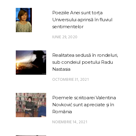
Poeziile Anei sunt torța
Universului aprinsă în fluviul
sentimentelor
IUNIE 29, 2020
Realitatea sedusă în rondeluri,
sub condeiul poetului Radu
Nastasia
OCTOMBRIE 31, 2021
Poemele scriitoarei Valentina
Novković sunt apreciate și în
România
NOIEMBRIE 14, 2021