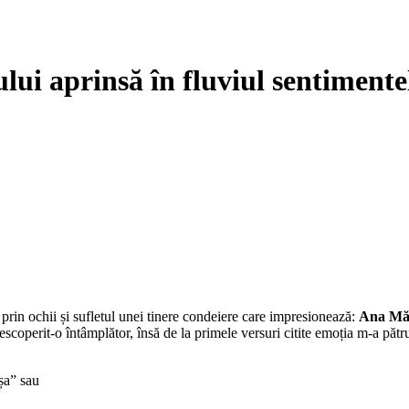
ului aprinsă în fluviul sentimente
prin ochii și sufletul unei tinere condeiere care impresionează:
Ana Măr
scoperit-o întâmplător, însă de la primele versuri citite emoția m-a păt
șa” sau