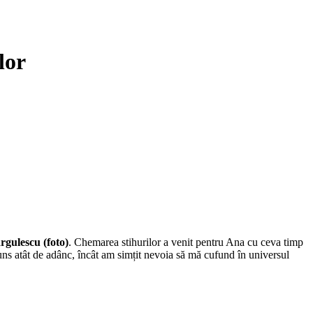
lor
gulescu (foto)
. Chemarea stihurilor a venit pentru Ana cu ceva timp
runs atât de adânc, încât am simțit nevoia să mă cufund în universul