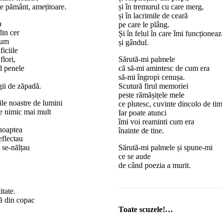
de pământ, amețitoare.
și în tremurul cu care merg,
și în lacrimile de ceară
a
pe care le plâng.
din cer
Și în felul în care îmi funcționea
cum
și gândul.
ficiile
flori,
Sărută-mi palmele
d penele
că să-mi amintesc de cum era
să-mi îngropi cenușa.
gii de zăpadă.
Scutură firul memoriei
peste rămășițele mele
ile noastre de lumini
ce plutesc, cuvinte dincolo de ti
 nimic mai mult
Iar poate atunci
îmi voi reaminti cum era
noaptea
înainte de tine.
reflectau
 se-nălțau
Sărută-mi palmele și spune-mi
ce se aude
de când poezia a murit.
itate.
ră din copac
Toate scuzele!…