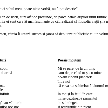
 nici stihul meu, poate nicio vorbă, nu îl pot descrie”.
an de liceu, sunt atât de profunde, de parcă bătaia aripilor unui fluture
ile ei sunt cu atât mai fascinante cu cât realizezi că filosofia vieții și a
u.
cu, căreia îi urează succes și șansa să debuteze publicistic cu un volu
turi
Poesis mortem
copil
Mi se pare, de la un timp
ă doarmă
cam de pe când tu și cu mine
ne-am ciocnit planetele
între noi
unci
că ceva s-a schimbat înlăuntrul m
le
infinit
În tot; și în felul în care
mi se dezgroapă pământul
gănau vânturile
de sub degete
milor noastre
și respirațiile din piept,