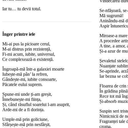
Vindecarea durer
Iar tu… tu devii totul.
Se-nfășoară, se-
Mă sugrumă!
Aninându-mă de
Aspir întunericul
Înger printre iele
Miroase-a mare ș
A procedee artis
Mi-ai pus la picioare cerul,
A tine, a amor, 
M-ai distrus prin rezistență,
Și-a azur de mul
Fi-mi acum, iubite, universul,
Ce complexează-n existență.
Șevaletul stelelo
Nuanțate sublim
Îngroapă-mă într-a galaxiei moarte
Se-aprinde, arzâ
Iubește-mă pân’ la refren,
Iar bezna se cob
Gândește-mi, iubite consoarte,
Păcatele eului suprem.
Floarea de crin
În grădina plină
Spune-mi unde ți-am greșit,
Rece tot mă îng
Înnebunește-mi ființa,
Și-absorb muzic
Și, când răsuflul soarelui l-am asuprit,
Arde-mi de a fi dorința.
Suspin seri trist
Nimicnicii de n
Umple-mă prin goliciune,
Fragranței tale 
Sfârșește-mă prin nesfârșit,
croma,