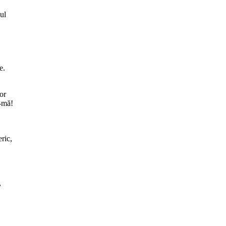
ul
e.
or
ă-mă!
ric,
,