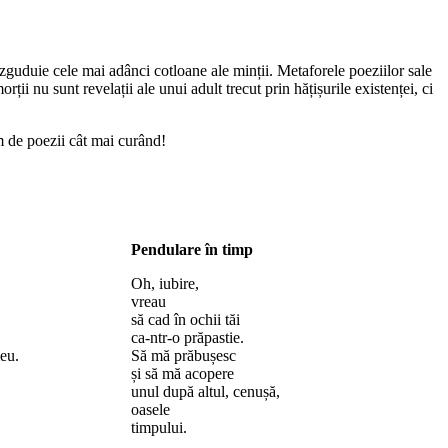
 zguduie cele mai adânci cotloane ale minții. Metaforele poeziilor sale
 morții nu sunt
revelații ale unui adult trecut prin hățișurile existenței, ci
m de poezii cât mai curând!
Pendulare în timp
Oh, iubire,
vreau
să cad în ochii tăi
ca-ntr-o prăpastie.
eu.
Să mă prăbușesc
și să mă acopere
unul după altul, cenușă,
oasele
timpului.