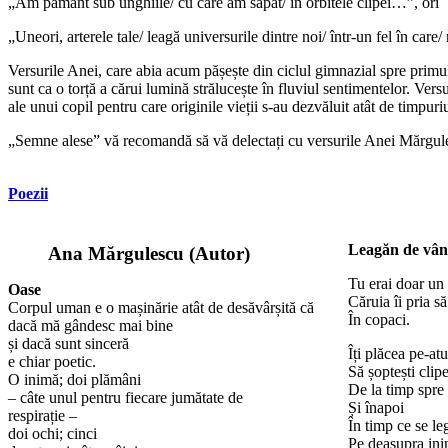
„Am pământ sub unghiile/ cu care am săpat/ în orbitele clipei…”, ori
„Uneori, arterele tale/ leagă universurile dintre noi/ într-un fel în care/
Versurile Anei, care abia acum pășește din ciclul gimnazial spre primul 
sunt ca o torță a cărui lumină strălucește în fluviul sentimentelor. Versur
ale unui copil pentru care originile vieții s-au dezvăluit atât de timpuri
„Semne alese” vă recomandă să vă delectați cu versurile Anei Mărgules
Poezii
Leagăn de vân
Ana Mărgulescu
(Autor)
Tu erai doar un 
Oase
Căruia îi pria s
Corpul uman e o mașinărie atât de desăvârșită că
În copaci.
dacă mă gândesc mai bine
și dacă sunt sinceră
Îți plăcea pe-at
e chiar poetic.
Să șoptești clipe
O inimă; doi plămâni
De la timp spre 
– câte unul pentru fiecare jumătate de
Și înapoi
respirație –
În timp ce se le
doi ochi; cinci
Pe deasupra ini