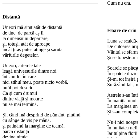
Cum nu era.
Distanță
Uneori mă simt atât de distantă
Floare de crin
de tine, de parcă aș fi
la dimensiuni depărtare,
Luna se scaldă-n
și, totuși, atât de aproape
De culoarea arip
încât ți-aș putea atinge și săruta
Vântul se sfarm
vârfurile degetelor.
Și se topește-n 
Uneori, arterele tale
Soarele se piteș
leagă universurile dintre noi
În spatele iluzie
într-un fel în care
Și-mi tot înșiră 
nici stihul meu, poate nicio vorbă,
Surâzând fals, m
nu îl pot descrie.
Ca și cum drumul
Astrele s-au întâ
dintre viață și moarte
În inaniția unui
nu se mai termină.
La marginea unu
Și s-au completa
Și, când mă desprind de pământ, plutind
cu sânge de vis pe mână,
Nu-i nici noapte,
și patinând la margine de teamă,
În nulitatea nef
parcă distanța
Iar tulpina flor
devine nimic.