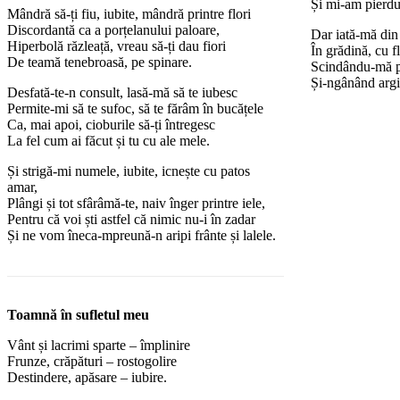
Și mi-am pierdut
Mândră să-ți fiu, iubite, mândră printre flori
Discordantă ca a porțelanului paloare,
Dar iată-mă din 
Hiperbolă răzleață, vreau să-ți dau fiori
În grădină, cu f
De teamă tenebroasă, pe spinare.
Scindându-mă pr
Și-ngânând argin
Desfată-te-n consult, lasă-mă să te iubesc
Permite-mi să te sufoc, să te fărâm în bucățele
Ca, mai apoi, cioburile să-ți întregesc
La fel cum ai făcut și tu cu ale mele.
Și strigă-mi numele, iubite, icnește cu patos
amar,
Plângi și tot sfârâmă-te, naiv înger printre iele,
Pentru că voi ști astfel că nimic nu-i în zadar
Și ne vom îneca-mpreună-n aripi frânte și lalele.
Toamnă în sufletul meu
Vânt și lacrimi sparte – împlinire
Frunze, crăpături – rostogolire
Destindere, apăsare – iubire.