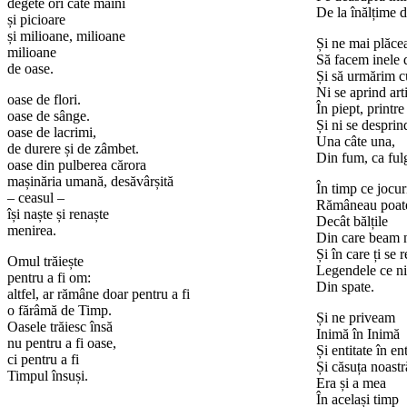
degete ori câte mâini
De la înălțime 
și picioare
și milioane, milioane
Și ne mai plăce
milioane
Să facem inele 
de oase.
Și să urmărim 
Ni se aprind arti
oase de flori.
În piept, printre 
oase de sânge.
Și ni se desprin
oase de lacrimi,
Una câte una,
de durere și de zâmbet.
Din fum, ca ful
oase din pulberea cărora
mașinăria umană, desăvârșită
În timp ce jocur
– ceasul –
Rămâneau poate
își naște și renaște
Decât bălțile
menirea.
Din care beam 
Și în care ți se 
Omul trăiește
Legendele ce ni
pentru a fi om:
Din spate.
altfel, ar rămâne doar pentru a fi
o fărâmă de Timp.
Și ne priveam
Oasele trăiesc însă
Inimă în Inimă
nu pentru a fi oase,
Și entitate în ent
ci pentru a fi
Și căsuța noast
Timpul însuși.
Era și a mea
În același timp