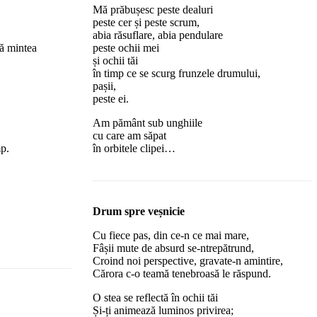
Mă prăbușesc peste dealuri
peste cer și peste scrum,
abia răsuflare, abia pendulare
ză mintea
peste ochii mei
și ochii tăi
în timp ce se scurg frunzele drumului,
pașii,
peste ei.
Am pământ sub unghiile
cu care am săpat
mp.
în orbitele clipei…
Drum spre veșnicie
Cu fiece pas, din ce-n ce mai mare,
Fâșii mute de absurd se-ntrepătrund,
Croind noi perspective, gravate-n amintire,
Cărora c-o teamă tenebroasă le răspund.
O stea se reflectă în ochii tăi
Și-ți animează luminos privirea;