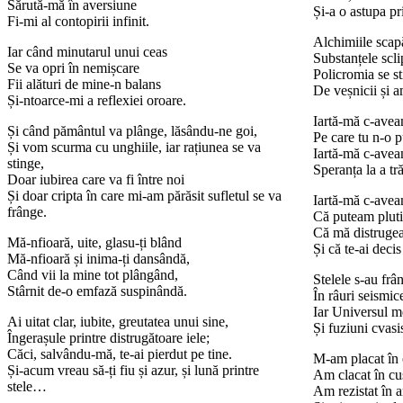
Sărută-mă în aversiune
Și-a o astupa pr
Fi-mi al contopirii infinit.
Alchimiile scapă
Iar când minutarul unui ceas
Substanțele scl
Se va opri în nemișcare
Policromia se sti
Fii alături de mine-n balans
De veșnicii și am
Și-ntoarce-mi a reflexiei oroare.
Iartă-mă c-avea
Și când pământul va plânge, lăsându-ne goi,
Pe care tu n-o p
Și vom scurma cu unghiile, iar rațiunea se va
Iartă-mă c-avea
stinge,
Speranța la a tr
Doar iubirea care va fi între noi
Și doar cripta în care mi-am părăsit sufletul se va
Iartă-mă c-aveam
frânge.
Că puteam pluti 
Că mă distrugea
Mă-nfioară, uite, glasu-ți blând
Și că te-ai decis
Mă-nfioară și inima-ți dansândă,
Când vii la mine tot plângând,
Stelele s-au frân
Stârnit de-o emfază suspinândă.
În râuri seismic
Iar Universul me
Ai uitat clar, iubite, greutatea unui sine,
Și fuziuni cvasis
Îngerașule printre distrugătoare iele;
Căci, salvându-mă, te-ai pierdut pe tine.
M-am placat în 
Și-acum vreau să-ți fiu și azur, și lună printre
Am clacat în cuș
stele…
Am rezistat în an