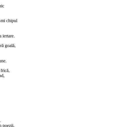
nic
-mi chipul
 iertare.
ră goală,
une.
frică,
nd,
,
n poezii,