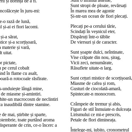
Sunt o infinită astenie,
ii și dorința de a fi.
Sunt stropi de ploaie, revărsați
ncolăcește în juru-mi:
În marea mea de agonie
Și-ntr-un ocean de fiori plecați.
-o rază de lună,
Plecați pe-a cerului tărie,
 și-ai ei fiori lacomi.
Scindați în veșnicul eter,
i-a sărat,
Dispăruți într-o tăblie
tice și-a scorțișoară,
De viersuri și de caracter.
a materie și vară,
Sunt șoapte dulci, neîntinate,
t uitat.
Vise crăpate din nou, șirag,
r pictate,
Vicii zeci, nenumărate,
 pe cerul cobalt
Răsuflete uitate-n larg.
nd în flame cu asalt,
Sunt cețuri mistice de scorțișoară
oară-n rotocoale răsfirate.
Miasme de cafea și rom,
 s-unduiește lângă mine,
Gusturi de ciocolată-amară,
 de miasme și-amintiri.
Spintecate-n monocrom.
hite-un macrocosm de neclintiri
Crâmpeie de tremur și abis,
a inaudibilă dintre stamine.
Figuri de stil înmuiate-n dulceața
e de mai, știrbite și sparte,
Lirismului ce mi-e prescris,
oiembrie, toate purtând aroma
Petale de flori dimineața.
disperante de crin, ce-o încerc a
Înțelege-mi, iubito, cronometrul