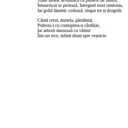
Toate stelele se-mbracă cu pulbere de răsărit,
Întunericul se pictează, întregind mort simfonia,
Iar golul lăuntric cedează, singur tot și dezgolit.
Cântă cerul, dantela, pământul,
Psihoza-i cu contopirea-n cârdășie,
Iar arborii dansează cu vântul
Într-un rece, infinit drum spre veșnicie.
,