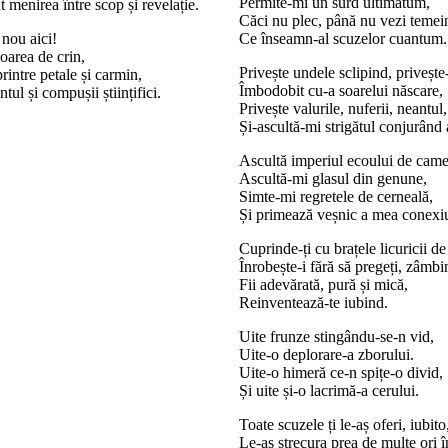
Permite-mi un surd ultimatum,
 menirea între scop și revelație.
Căci nu plec, până nu vezi temei
nou aici!
Ce înseamn-al scuzelor cuantum.
loarea de crin,
Privește undele sclipind, privește
intre petale și carmin,
Îmbodobit cu-a soarelui născare,
tul și compușii științifici.
Privește valurile, nuferii, neantul,
Și-ascultă-mi strigătul conjurând a
Ascultă imperiul ecoului de came
Ascultă-mi glasul din genune,
Simte-mi regretele de cerneală,
Și primează veșnic a mea conexi
Cuprinde-ți cu brațele licuricii de 
Înrobește-i fără să pregeți, zâmbi
Fii adevărată, pură și mică,
Reinventează-te iubind.
Uite frunze stingându-se-n vid,
Uite-o deplorare-a zborului.
Uite-o himeră ce-n spițe-o divid,
Și uite și-o lacrimă-a cerului.
Toate scuzele ți le-aș oferi, iubito
Le-aș strecura prea de multe ori î