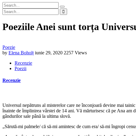
Poeziile Anei sunt torța Univers
Poezie
by
Elena Boholț
iunie 29, 2020
2257 Views
Recenzie
Poezii
Recenzie
Universul nepătruns al misterelor care ne înconjoară devine mai tainic 
înainte de împlinirea vârstei de 14 ani. Vă mărturisesc că pe Ana am de
gândurilor sale până la ultima slovă.
„Sărută-mi palmele/ că să-mi amintesc de cum era/ să-mi îngropi cenu