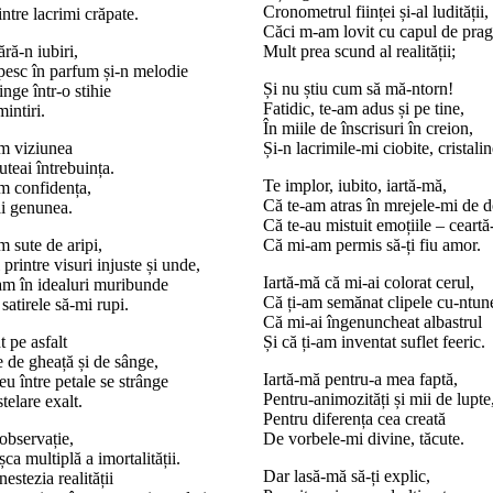
Cronometrul ființei și-al ludității,
intre lacrimi crăpate.
Căci m-am lovit cu capul de prag
ră-n iubiri,
Mult prea scund al realității;
ipesc în parfum și-n melodie
Și nu știu cum să mă-ntorn!
nge într-o stihie
Fatidic, te-am adus și pe tine,
intiri.
În miile de înscrisuri în creion,
m viziunea
Și-n lacrimile-mi ciobite, cristalin
uteai întrebuința.
Te implor, iubito, iartă-mă,
m confidența,
Că te-am atras în mrejele-mi de d
ăi genunea.
Că te-au mistuit emoțiile – ceart
 sute de aripi,
Că mi-am permis să-ți fiu amor.
printre visuri injuste și unde,
Iartă-mă că mi-ai colorat cerul,
m în idealuri muribunde
Că ți-am semănat clipele cu-ntune
 satirele să-mi rupi.
Că mi-ai îngenuncheat albastrul
t pe asfalt
Și că ți-am inventat suflet feeric.
e de gheață și de sânge,
Iartă-mă pentru-a mea faptă,
u între petale se strânge
Pentru-animozități și mii de lupte
telare exalt.
Pentru diferența cea creată
observație,
De vorbele-mi divine, tăcute.
ca multiplă a imortalității.
Dar lasă-mă să-ți explic,
estezia realității