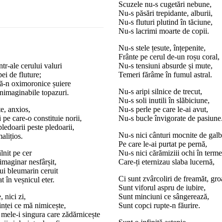
Scuzele nu-s cugetări nebune,
Nu-s păsări trepidante, alburii,
Nu-s fluturi plutind în tăciune,
Nu-s lacrimi moarte de copii.
Nu-s stele țesute, înțepenite,
Frânte pe cerul de-un roșu coral,
tr-ale cerului valuri
Nu-s tensiuni absurde și mute,
ei de fluture;
Temeri fărâme în fumul astral.
ă-n oximoronice șuiere
Nu-s aripi silnice de trecut,
inimaginabile topazuri.
Nu-s soli inutili în slăbiciune,
te, anxios,
Nu-s perle pe care le-ai avut,
i pe care-o constituie norii,
Nu-s bucle învigorate de pasiune
pledoarii peste pledoarii,
Nu-s nici cânturi mocnite de gal
alițios.
Pe care le-ai purtat pe pernă,
lnit pe cer
Nu-s nici cărămiziii ochi în term
 imaginar nesfârșit,
Care-ți eternizau slaba lucernă,
i bleumarin ceruit
Ci sunt zvârcoliri de freamăt, gro
t în veșnicul eter.
Sunt viforul aspru de iubire,
 nici zi,
Sunt minciuni ce sângerează,
iinței ce mă nimicește,
Sunt copci rupte-n făurire.
ii mele-i singura care zădărnicește