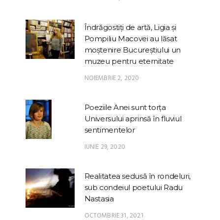
Îndrăgostiți de artă, Ligia și
Pompiliu Macovei au lăsat
moștenire Bucureștiului un
muzeu pentru eternitate
NOIEMBRIE 2, 2020
Poeziile Anei sunt torța
Universului aprinsă în fluviul
sentimentelor
IUNIE 29, 2020
Realitatea sedusă în rondeluri,
sub condeiul poetului Radu
Nastasia
OCTOMBRIE 31, 2021