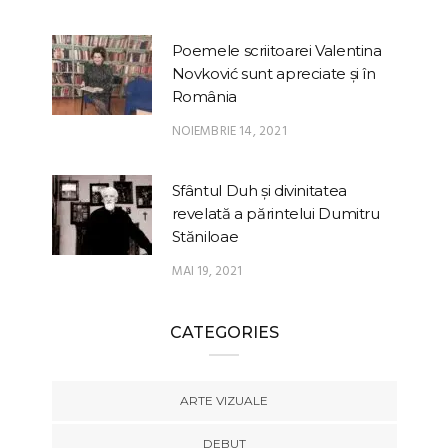
Poemele scriitoarei Valentina
Novković sunt apreciate și în
România
NOIEMBRIE 14, 2021
Sfântul Duh și divinitatea
revelată a părintelui Dumitru
Stăniloae
MAI 19, 2021
CATEGORIES
ARTE VIZUALE
DEBUT