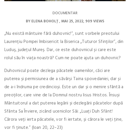
DOCUMENTAR
BY
ELENA BOHOLȚ
MAI 25, 2022
909 VIEWS
„Nu există mântuire fără duhovnic!”, sunt vorbele preotului
Laurențiu Pompei îmbisericit la Biserica „Tuturor Sfinților”, din
Luduș, județul Mureș. Dar, ce este duhovnicul și care este
rolul său în viața noastră? Cum ne poate ajuta un duhovnic?
Duhovnicul poate dezlega păcatele oamenilor, căci are
puterea și permisiunea de a săvârși Taina spovedaniei, dar și
de a-i îndruma pe credincioși. Este un dar și o menire sfântă a
preoților, care vine de la Domnul nostru Iisus Hristos. Însuși
Mântuitorul a dat puterea legării și dezlegării păcatelor după
Sfânta Sa Înviere, zicând ucenicilor Săi: „Luați Duh Sfânt!
Cărora veți ierta păcatele, vor fi iertate, și cărora le veți ține,
vor fi ținute.” (Ioan 20, 22–23)