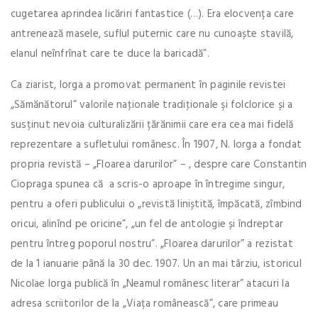
cugetarea aprindea licăriri fantastice (…). Era elocvența care
antrenează masele, suflul puternic care nu cunoaște stavilă,
elanul neînfrînat care te duce la baricadă”.
Ca ziarist, Iorga a promovat permanent în paginile revistei
„Sămănătorul” valorile naţionale tradiţionale şi folclorice și a
susținut nevoia culturalizării țărănimii care era cea mai fidelă
reprezentare a sufletului românesc. În 1907, N. Iorga a fondat
propria revistă – „Floarea darurilor” – , despre care Constantin
Ciopraga spunea că a scris-o aproape în întregime singur,
pentru a oferi publicului o „revistă liniștită, împăcată, zîmbind
oricui, alinînd pe oricine”, „un fel de antologie și îndreptar
pentru întreg poporul nostru”. „Floarea darurilor” a rezistat
de la 1 ianuarie până la 30 dec. 1907. Un an mai târziu, istoricul
Nicolae Iorga publică în „Neamul românesc literar” atacuri la
adresa scriitorilor de la „Viața românească”, care primeau