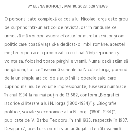
BY
ELENA BOHOLȚ
MAI 10, 2023
528 VIEWS
O personalitate complexă ca cea a lui Nicolae Iorga este greu
de surprins într-un articol de revistă, dar în rândurile ce
urmează mă voi opri asupra eforturilor marelui scriitor și om
politic care toată viața și-a dedicat-o limbii române, acestei
moșteniri pe care a promovat-o cu toată înțelepciunea și
voința sa, folosind toate pârghiile vremii. Numai dacă stăm să
ne gândim, tot ce înseamnă scrierile lui Nicolae Iorga, pornind
de la un simplu articol de ziar, până la operele sale, care
cuprind mai multe volume impresionante, fuseseră numărate
în anul 1934 la nu mai puțin de 13.682, conform „Biografiei
istorice și literare a lui N. Iorga (1800-1934)” și „Biografiei
politice, sociale și economice a lui N. Iorga (1800-1934)”,
publicate de V. Barbu Teodoru, în anii 1935, respectiv în 1937.
Desigur că, acestor scrieri li s-au adăugat alte câteva mii în