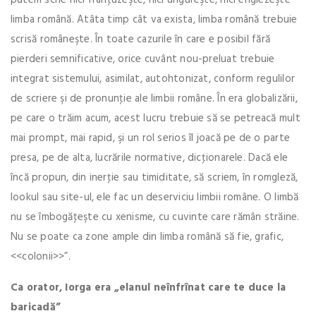
limba română. Atâta timp cât va exista, limba română trebuie
scrisă româneşte. În toate cazurile în care e posibil fără
pierderi semnificative, orice cuvânt nou-preluat trebuie
integrat sistemului, asimilat, autohtonizat, conform regulilor
de scriere şi de pronunţie ale limbii române. În era globalizării,
pe care o trăim acum, acest lucru trebuie să se petreacă mult
mai prompt, mai rapid, şi un rol serios îl joacă pe de o parte
presa, pe de alta, lucrările normative, dicţionarele. Dacă ele
încă propun, din inerţie sau timiditate, să scriem, în romgleză,
lookul sau site-ul, ele fac un deserviciu limbii române. O limbă
nu se îmbogăţeşte cu xenisme, cu cuvinte care rămân străine.
Nu se poate ca zone ample din limba română să fie, grafic,
<<colonii>>”.
Ca orator, Iorga era „elanul neînfrînat care te duce la
baricadă”