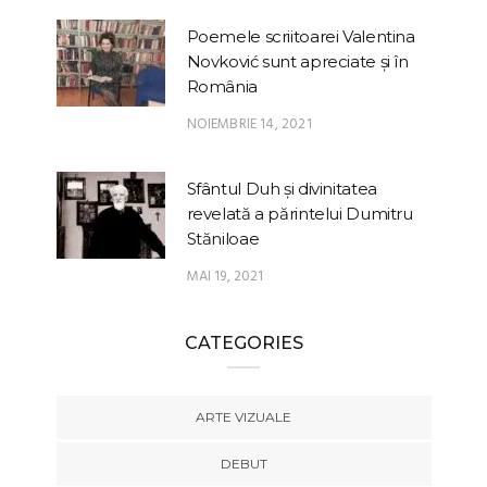
Poemele scriitoarei Valentina
Novković sunt apreciate și în
România
NOIEMBRIE 14, 2021
Sfântul Duh și divinitatea
revelată a părintelui Dumitru
Stăniloae
MAI 19, 2021
CATEGORIES
ARTE VIZUALE
DEBUT