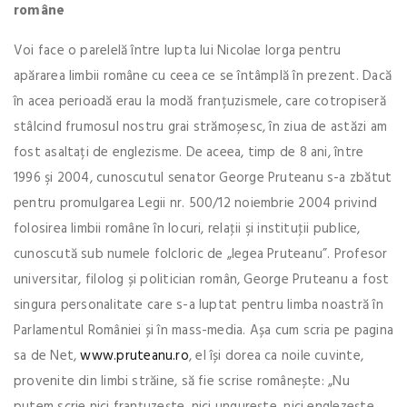
române
Voi face o parelelă între lupta lui Nicolae Iorga pentru
apărarea limbii române cu ceea ce se întâmplă în prezent. Dacă
în acea perioadă erau la modă franțuzismele, care cotropiseră
stâlcind frumosul nostru grai strămoșesc, în ziua de astăzi am
fost asaltați de englezisme. De aceea, timp de 8 ani, între
1996 şi 2004, cunoscutul senator George Pruteanu s-a zbătut
pentru promulgarea Legii nr. 500/12 noiembrie 2004 privind
folosirea limbii române în locuri, relaţii şi instituţii publice,
cunoscută sub numele folcloric de „legea Pruteanu”. Profesor
universitar, filolog și politician român, George Pruteanu a fost
singura personalitate care s-a luptat pentru limba noastră în
Parlamentul României și în mass-media. Așa cum scria pe pagina
sa de Net,
www.pruteanu.ro
, el își dorea ca noile cuvinte,
provenite din limbi străine, să fie scrise românește: „Nu
putem scrie nici franţuzeşte, nici ungureşte, nici englezeşte