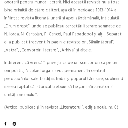
onorarii pentru munca literară. Nici această revistă nu a fost
bine primită de către cititori, așa că în perioada 1913-1914 a
înființat revista literară lunară și apoi săptămânală, intitulată
„Drum drept”, unde se publicau cercetări literare semnate de
N. Iorga, N. Cartojan, P. Cancel, Paul Papadopol și alții. Separat,
el a publicat frecvent în paginile revistelor „Sămănătorul”,
„Vatra”, „Convorbiri literare”, „Arhiva” și altele.
Indiferent că vrei să îl privești ca pe un scriitor ori ca pe un
om politic, Nicolae Iorga a avut permanent în centrul
preocupărilor sale tradiția, limba și poporul țării sale, subliniind
mereu faptul că istoricul trebuie să fie „un mărturisitor al
unității neamului”.
(Articol publicat și în revista „Literatorul”, ediția nouă, nr. 8)