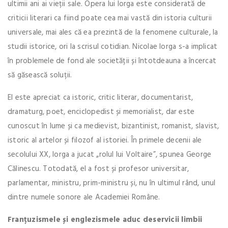
ultimii ani ai vieții sale. Opera lui Iorga este considerată de
criticii literari ca fiind poate cea mai vastă din istoria culturii
universale, mai ales că ea prezintă de la fenomene culturale, la
studii istorice, ori la scrisul cotidian. Nicolae Iorga s-a implicat
în problemele de fond ale societății și întotdeauna a încercat
să găsească soluții.
El este apreciat ca istoric, critic literar, documentarist,
dramaturg, poet, enciclopedist și memorialist, dar este
cunoscut în lume și ca medievist, bizantinist, romanist, slavist,
istoric al artelor și filozof al istoriei. În primele decenii ale
secolului XX, Iorga a jucat „rolul lui Voltaire”, spunea George
Călinescu. Totodată, el a fost și profesor universitar,
parlamentar, ministru, prim-ministru și, nu în ultimul rând, unul
dintre numele sonore ale Academiei Române.
Franțuzismele și englezismele aduc deservicii limbii