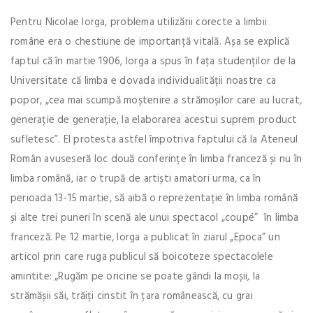
Pentru Nicolae Iorga, problema utilizării corecte a limbii
române era o chestiune de importanță vitală. Așa se explică
faptul că în martie 1906, Iorga a spus în fața studenților de la
Universitate că limba e dovada individualității noastre ca
popor, „cea mai scumpă moștenire a strămoșilor care au lucrat,
generație de generație, la elaborarea acestui suprem product
sufletesc”. El protesta astfel împotriva faptului că la Ateneul
Român avuseseră loc două conferințe în limba franceză și nu în
limba română, iar o trupă de artiști amatori urma, ca în
perioada 13-15 martie, să aibă o reprezentație în limba română
și alte trei puneri în scenă ale unui spectacol „coupé” în limba
franceză. Pe 12 martie, Iorga a publicat în ziarul „Epoca” un
articol prin care ruga publicul să boicoteze spectacolele
amintite: „Rugăm pe oricine se poate gândi la moșii, la
strămășii săi, trăiți cinstit în țara românească, cu grai