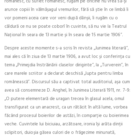
românesc, cu suflet românesc, rugăm pe oricine nu vrea să-și
arunce copiii în vălmășagul vremurilor, fără să știe în ce limbă îi
vor pomeni aceia care vor veni după dânșii, îi rugăm cu o
căldură ce nu se poate coborî în cuvinte, să nu vie la Teatrul
Național în seara de 13 martie și în seara de 15 martie 1906”.
Despre aceste momente s-a scris în revista „Junimea literară”,
mai ales că în ziua de 13 martie 1906, a avut loc și conferința cu
tema „Primejdia înstrăinării claselor diriginte”, la „Turverein”, în
care marele scriitor a declarat deschisă „lupta pentru limba
românească”. Discursul său a captivat total auditoriul, așa cum
avea să consemneze D. Anghel, în Junimea Literară 1911, nr. 7-9:
„O putere elementară de uragan trecea în glasul acela, omul
transfigurat ca un anacrest, ca un rătăcit în altă lume, vorbea
făcând procesul boierilor de astăzi, în comparție cu boierimea
veche. Cuvintele lui biciuiau, arzătoare, ironia își arăta dinții
sclipitori, duioșia găsea culori de o frăgezime minunată,