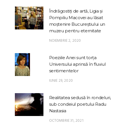
Îndrăgostiți de artă, Ligia și
Pompiliu Macovei au lăsat
moștenire Bucureștiului un
muzeu pentru eternitate
NOIEMBRIE 2, 2020
Poeziile Anei sunt torța
Universului aprinsă în fluviul
sentimentelor
IUNIE 29, 2020
Realitatea sedusă în rondeluri,
sub condeiul poetului Radu
Nastasia
OCTOMBRIE 31, 2021