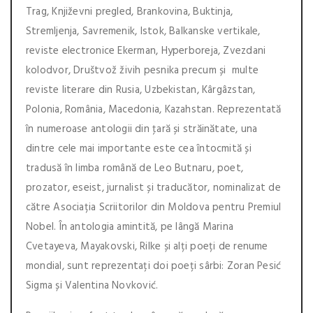
Trag, Književni pregled, Brankovina, Buktinja,
Stremljenja, Savremenik, Istok, Balkanske vertikale,
reviste electronice Ekerman, Hyperboreja, Zvezdani
kolodvor, Društvož živih pesnika precum și multe
reviste literare din Rusia, Uzbekistan, Kârgâzstan,
Polonia, România, Macedonia, Kazahstan. Reprezentată
în numeroase antologii din ţară și străinătate, una
dintre cele mai importante este cea întocmită și
tradusă în limba română de Leo Butnaru, poet,
prozator, eseist, jurnalist și traducător, nominalizat de
către Asociația Scriitorilor din Moldova pentru Premiul
Nobel. În antologia amintită, pe lângă Marina
Cvetayeva, Mayakovski, Rilke și alți poeți de renume
mondial, sunt reprezentați doi poeți sârbi: Zoran Pesić
Sigma și Valentina Novković.