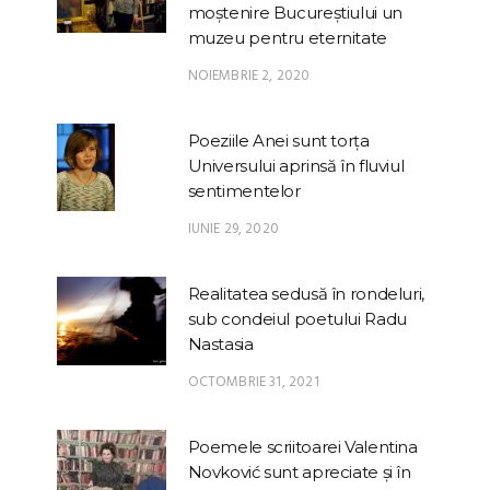
moștenire Bucureștiului un
muzeu pentru eternitate
NOIEMBRIE 2, 2020
Poeziile Anei sunt torța
Universului aprinsă în fluviul
sentimentelor
IUNIE 29, 2020
Realitatea sedusă în rondeluri,
sub condeiul poetului Radu
Nastasia
OCTOMBRIE 31, 2021
Poemele scriitoarei Valentina
Novković sunt apreciate și în