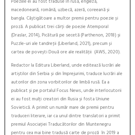
Poeziile ei au fost traduse în rusă, engleză,
macedoneană, română, uzbecă, azeră, coreeană și
bangla. Câștigătoare a multor premii pentru poezie și
proză. A publicat trei cărți de poezie Atemporal
(Draslar, 2014), Picătură pe secetă (Parthenon, 2018) și
Puzzle-uri ale tandreţii (Liberland, 2021), precum și
cartea de povești Două ore ale realităţii (AWS, 2020).
Redactor la Editura Liberland, unde editează lucrări ale
artiștilor din Serbia și din împrejurimi, traduce lucrări ale
autorilor din zona vorbitorilor de limbă rusă. Ea a
publicat și pe portalul Focus News, unde interlocutorii
ei au fost mulți creatori din Rusia și fosta Uniune
Sovietică. A primit un număr mare de premii pentru
traduceri literare, iar ca unul dintre translatori a primit
premiul Asociației Traducătorilor din Muntenegru
pentru cea mai bine tradusă carte de proză în 2019 a