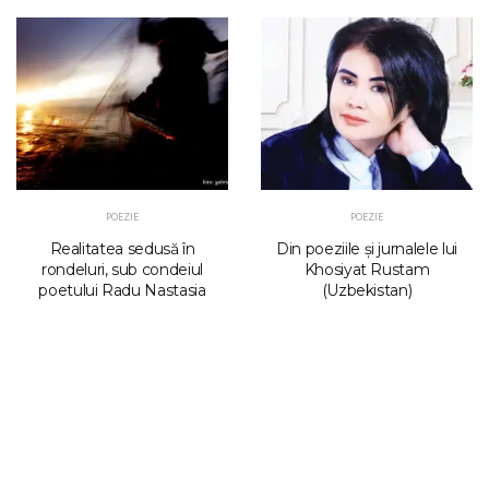
POEZIE
POEZIE
Realitatea sedusă în
Din poeziile şi jurnalele lui
rondeluri, sub condeiul
Khosiyat Rustam
poetului Radu Nastasia
(Uzbekistan)