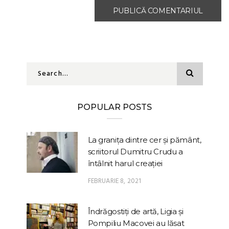
POPULAR POSTS
La granița dintre cer și pământ,
scriitorul Dumitru Crudu a
întâlnit harul creației
FEBRUARIE 8, 2021
Îndrăgostiți de artă, Ligia și
Pompiliu Macovei au lăsat