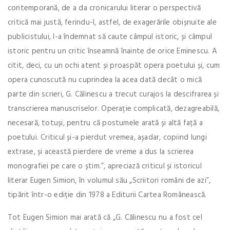
contemporană, de a da cronicarului literar o perspectivă
critică mai justă, ferindu-l, astfel, de exagerările obișnuite ale
publicistului, l-a îndemnat să caute câmpul istoric, și câmpul
istoric pentru un critic înseamnă înainte de orice Eminescu. A
citit, deci, cu un ochi atent și proaspăt opera poetului și, cum
opera cunoscută nu cuprindea la acea dată decât o mică
parte din scrieri, G. Călinescu a trecut curajos la descifrarea și
transcrierea manuscriselor. Operație complicată, dezagreabilă,
necesară, totuși, pentru că postumele arată și altă față a
poetului. Criticul și-a pierdut vremea, așadar, copiind lungi
extrase, și această pierdere de vreme a dus la scrierea
monografiei pe care o știm.”, apreciază criticul și istoricul
literar Eugen Simion, în volumul său „Scriitori români de azi”,
tipărit într-o ediție din 1978 a Editurii Cartea Românească.
Tot Eugen Simion mai arată că „G. Călinescu nu a fost cel