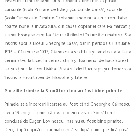
începutul lunii ianuarie 1908. Tânărul a urmat în Capitală
cursurile Școlii Primare de Băieți „Cuibul de barză”, apoi ale
Școlii Gimnaziale Dimitrie Cantemir, unde nu a avut rezultate
foarte bune la învățătură, din cauza copilăriei care l-a marcat și
a unei bronșite care l-a făcut să rămână în urmă cu materia. S-a
înscris apoi la Liceul Gheorghe Lazăr, dar în perioda 01 ianuarie
1916 – 01 ianuarie 1917, Călinescu a stat la Iași, iar clasa a VIII-a a
terminat-o la Liceul internat din Iași. Examenul de Bacalaureat
l-a susținut la Liceul Mihai Viteazul din București și ulterior s-a
înscris la Facultatea de Filosofie și Litere.
Poeziile trimise la Sburătorul nu au fost bine primite
Primele sale încercări literare au fost când Gheorghe Călinescu
avea 19 ani și a trimis câteva poezii revistei Sburătorul,
condusă de Eugen Lovinescu, însă nu au fost bine primite.
Deci, după copilăria traumatizantă și după prima piedică pusă