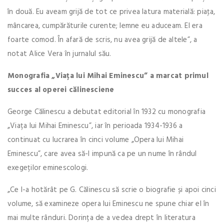
în două. Eu aveam grijă de tot ce privea latura materială: piaţa,
mâncarea, cumpărăturile curente; lemne eu aduceam. El era
foarte comod. În afară de scris, nu avea grijă de altele”, a
notat Alice Vera în jurnalul său.
Monografia „Viața lui Mihai Eminescu” a marcat primul
succes al operei călinesciene
George Călinescu a debutat editorial în 1932 cu monografia
„Viața lui Mihai Eminescu”, iar în perioada 1934-1936 a
continuat cu lucrarea în cinci volume „Opera lui Mihai
Eminescu”, care avea să-l impună ca pe un nume în rândul
exegeților eminescologi.
„Ce l-a hotărât pe G. Călinescu să scrie o biografie și apoi cinci
volume, să examineze opera lui Eminescu ne spune chiar el în
mai multe rânduri. Dorința de a vedea drept în literatura