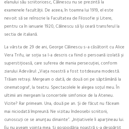
elanului său scriitoricesc, Călinescu nu se prezintă la
examenele facultății. De aceea, în toamna lui 1919, el este
nevoit să se reînscrie la Facultatea de Filosofie și Litere,
pentru ca în ianuarie 1920, Călinescu să își ceară transferul la
sectia de italiană.
La vârsta de 29 de ani, George Călinescu s-a căsătorit cu Alice
Vera Trifu, iar soția sa l-a descris ca fiind o persoană izolată și
superstițioasă, care suferea de mania persecuției, conform
ziarului Adevărul: „Viaţa noastră a fost totdeauna modestă.
Trăiam retraşi. Mergeam o dată, de două ori pe săptămână la
cinematograf, la teatru. Spectacolele le alegea soţul meu. În
ultimii ani mergeam la concertele simfonice de la Ateneu.
Vizite? Rar primeam. Una, două pe an. Şi de făcut nu făceam
mai niciodată împreună. Ne vizitau îndeosebi scriitorii,
cunoscuţi ce se anunţau dinainte”. „Iniţiativele îi aparţineau lui.
Eu nu aveam voinţa mea. Şi gospodăria noastră s-a despărţit