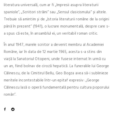
literatura universală, cum ar fi „Impresii asupra literaturii
spaniole”, „Scriitori străini” sau „Sensul clasicismului” și altele.
Trebuie să amintim și de „Istoria literaturii române de la origini
până în prezent” (1941), o lucrare monumentală, despre care s-
a spus că este, în ansamblul ei, un veritabil roman critic.
În anul 1947, marele scriitor a devenit membru al Academiei
Române, iar în data de 12 martie 1965, acesta s-a stins din
viață la Sanatoriul Otopeni, unde fusese internat în urmă cu
un an, fiind bolnav de ciroză hepatică. La funeraliile lui George
Călinescu, de la Cimitirul Bellu, Geo Bogza avea să-i sublinieze
meritele incontestabile într-un epitaf expresiv: „George
Călinescu lasă o operă fundamentală pentru cultura poporului
român”.