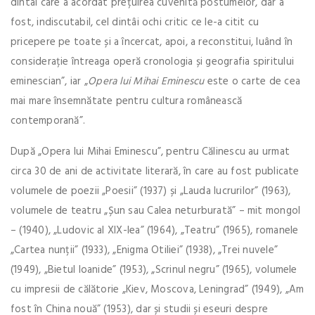
dintâi care a acordat prețuirea cuvenită postumelor, dar a
fost, indiscutabil, cel dintâi ochi critic ce le-a citit cu
pricepere pe toate și a încercat, apoi, a reconstitui, luând în
considerație întreaga operă cronologia și geografia spiritului
eminescian”, iar „
Opera lui Mihai Eminescu
este o carte de cea
mai mare însemnătate pentru cultura românească
contemporană”.
După „Opera lui Mihai Eminescu”, pentru Călinescu au urmat
circa 30 de ani de activitate literară, în care au fost publicate
volumele de poezii „Poesii” (1937) și „Lauda lucrurilor” (1963),
volumele de teatru „Șun sau Calea neturburată” – mit mongol
– (1940), „Ludovic al XIX-lea” (1964), „Teatru” (1965), romanele
„Cartea nunții” (1933), „Enigma Otiliei” (1938), „Trei nuvele”
(1949), „Bietul Ioanide” (1953), „Scrinul negru” (1965), volumele
cu impresii de călătorie „Kiev, Moscova, Leningrad” (1949), „Am
fost în China nouă” (1953), dar și studii și eseuri despre