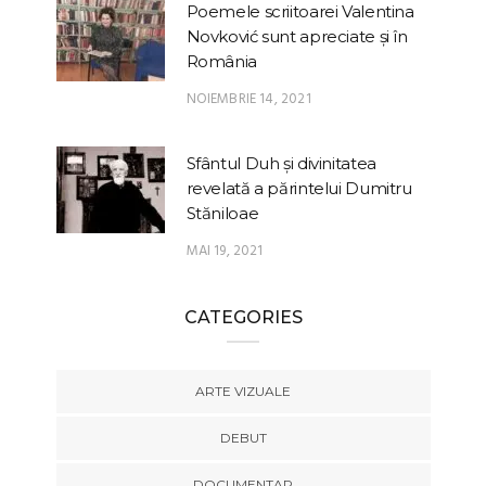
Poemele scriitoarei Valentina
Novković sunt apreciate și în
România
NOIEMBRIE 14, 2021
Sfântul Duh și divinitatea
revelată a părintelui Dumitru
Stăniloae
MAI 19, 2021
CATEGORIES
ARTE VIZUALE
DEBUT
DOCUMENTAR