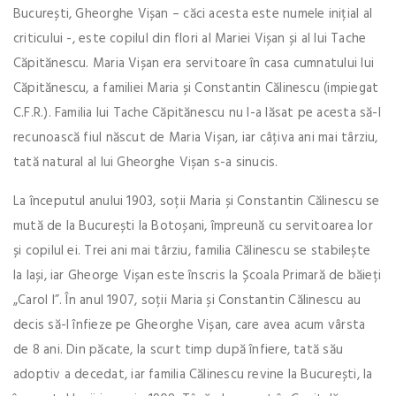
București, Gheorghe Vișan – căci acesta este numele inițial al
criticului -, este copilul din flori al Mariei Vișan și al lui Tache
Căpitănescu. Maria Vișan era servitoare în casa cumnatului lui
Căpitănescu, a familiei Maria și Constantin Călinescu (impiegat
C.F.R.). Familia lui Tache Căpitănescu nu l-a lăsat pe acesta să-l
recunoască fiul născut de Maria Vișan, iar câțiva ani mai târziu,
tată natural al lui Gheorghe Vișan s-a sinucis.
La începutul anului 1903, soții Maria și Constantin Călinescu se
mută de la București la Botoșani, împreună cu servitoarea lor
și copilul ei. Trei ani mai târziu, familia Călinescu se stabilește
la Iași, iar Gheorge Vișan este înscris la Școala Primară de băieți
„Carol I”. În anul 1907, soții Maria și Constantin Călinescu au
decis să-l înfieze pe Gheorghe Vișan, care avea acum vârsta
de 8 ani. Din păcate, la scurt timp după înfiere, tată său
adoptiv a decedat, iar familia Călinescu revine la București, la