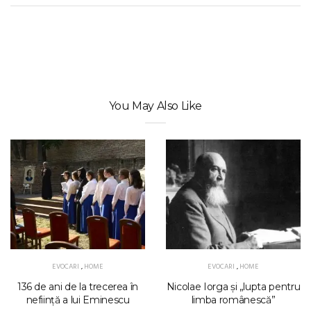
You May Also Like
EVOCARI
,
HOME
EVOCARI
,
HOME
136 de ani de la trecerea în
Nicolae Iorga și „lupta pentru
neființă a lui Eminescu
limba românescă”