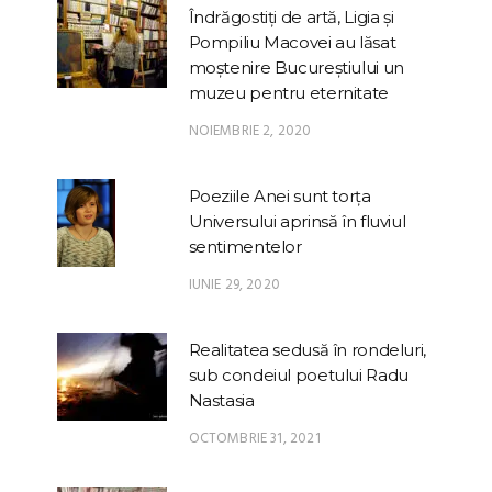
Îndrăgostiți de artă, Ligia și
Pompiliu Macovei au lăsat
moștenire Bucureștiului un
muzeu pentru eternitate
NOIEMBRIE 2, 2020
Poeziile Anei sunt torța
Universului aprinsă în fluviul
sentimentelor
IUNIE 29, 2020
Realitatea sedusă în rondeluri,
sub condeiul poetului Radu
Nastasia
OCTOMBRIE 31, 2021