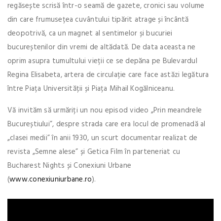
regăsește scrisă într-o seamă de gazete, cronici sau volume
din care frumusețea cuvântului tipărit atrage și încântă
deopotrivă, ca un magnet al sentimelor și bucuriei
bucureștenilor din vremi de altădată. De data aceasta ne
oprim asupra tumultului vieții ce se depăna pe Bulevardul
Regina Elisabeta, artera de circulație care face astăzi legătura
între Piața Universității și Piața Mihail Kogălniceanu.
Vă invităm să urmăriți un nou episod video „Prin meandrele
Bucureștiului”, despre strada care era locul de promenadă al
„clasei medii” în anii 1930, un scurt documentar realizat de
revista „Semne alese” și Getica Film în parteneriat cu
Bucharest Nights și Conexiuni Urbane
(
www.conexiuniurbane.ro
).