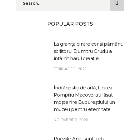
POPULAR POSTS
La granița dintre cer și pământ,
scriitorul Dumitru Crudu a
întâlnit harul creației
FEBRUARIE 8, 2021
Îndrăgostiți de artă, Ligia și
Pompiliu Macovei au lăsat
moștenire Bucureștiului un
muzeu pentru eternitate
NOIEMBRIE 2, 2020
Poeziile Anei sunt torța