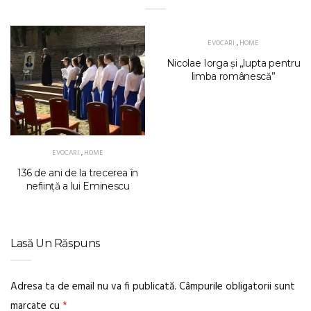
EVOCARI
,
HOME
Nicolae Iorga și „lupta pentru
limba românescă”
EVOCARI
,
HOME
136 de ani de la trecerea în
neființă a lui Eminescu
Lasă Un Răspuns
Adresa ta de email nu va fi publicată.
Câmpurile obligatorii sunt
marcate cu
*