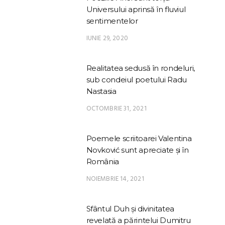
Universului aprinsă în fluviul
sentimentelor
IUNIE 29, 2020
Realitatea sedusă în rondeluri,
sub condeiul poetului Radu
Nastasia
OCTOMBRIE 31, 2021
Poemele scriitoarei Valentina
Novković sunt apreciate și în
România
NOIEMBRIE 14, 2021
Sfântul Duh și divinitatea
revelată a părintelui Dumitru