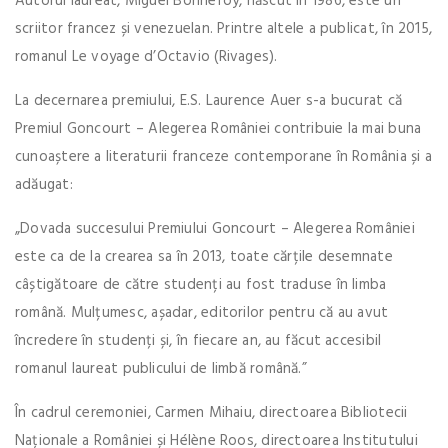
Autorul laureat, Miguel Bonnefoy, născut în 1986, este un
scriitor francez și venezuelan. Printre altele a publicat, în 2015,
romanul Le voyage d’Octavio (Rivages).
La decernarea premiului, E.S. Laurence Auer s-a bucurat că
Premiul Goncourt – Alegerea României contribuie la mai buna
cunoaștere a literaturii franceze contemporane în România și a
adăugat:
„Dovada succesului Premiului Goncourt – Alegerea României
este ca de la crearea sa în 2013, toate cărțile desemnate
câștigătoare de către studenți au fost traduse în limba
română. Mulțumesc, așadar, editorilor pentru că au avut
încredere în studenți și, în fiecare an, au făcut accesibil
romanul laureat publicului de limbă română.”
În cadrul ceremoniei, Carmen Mihaiu, directoarea Bibliotecii
Naționale a României și Hélène Roos, directoarea Institutului