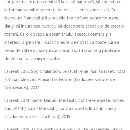
cooperarea interuniversitară la scară națională, să contribuie
la formarea noilor generații de critici literari specializați în
literatura franceză și literaturile francofone contemporane,
dar și să încurajeze publicul să descopere acest tip de creație
literară. Ca o dovadă a dinamismului acestui demers şi a
interesului pe care îl suscită, este de notat că toate cărţile
alese de către studenţii români au fost traduse şi publicate
de edituri locale importante:
Laureat 2013: Sorj Chalandon, Le Quatrième mur, Grasset, 2013
/ Al patrulea zid, Humanitas Fiction (traducere și note de
Doru Mareș), 2014
Laureat 2014: Kamel Daoud, Mersault, contre-enquête, Actes
Sud, 2014 / Cazul Mersault, contraanchetă, Ibu Publishing
(traducere de Cristina Radu), 2015
Laureat 2015: Tobie Nathan, Ce pays qui te ressemble, Stock