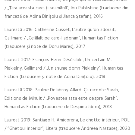
/ „Ţara aceasta care-ţi seamănă”, Ibu Publishing (traducere din
franceză de Adina Diniţoiu şi Jianca Ştefan), 2016
Laureată 2016: Catherine Cusset, L’autre qu’on adorait,
Gallimard / „Celălalt pe care-l adoram”, Humanitas Fiction
(traducere și note de Doru Mareș), 2017
Laureat 2017: François-Henri Désérable, Un certain M.
Piekielny, Gallimard / „Un anume domn Piekielny”, Humanitas
Fiction (traducere și note de Adina Diniţoiu), 2018
Laureată 2018: Pauline Delabroy-Allard, Ça raconte Sarah,
Editions de Minuit / „Povestea asta este despre Sarah”,
Humanitas Fiction (traducere de Despina Jderu), 2018
Laureat 2019: Santiago H. Amigorena, Le ghetto intérieur, POL
/ ”Ghetoul interior”, Litera (traducere Andreea Năstase), 2020