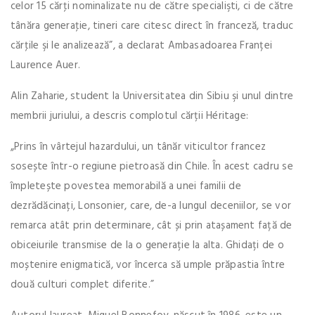
celor 15 cărţi nominalizate nu de către specialişti, ci de către
tânăra generaţie, tineri care citesc direct în franceză, traduc
cărţile şi le analizează”, a declarat Ambasadoarea Franței
Laurence Auer.
Alin Zaharie, student la Universitatea din Sibiu şi unul dintre
membrii juriului, a descris complotul cărții Héritage:
„Prins în vârtejul hazardului, un tânăr viticultor francez
sosește într-o regiune pietroasă din Chile. În acest cadru se
împletește povestea memorabilă a unei familii de
dezrădăcinați, Lonsonier, care, de-a lungul deceniilor, se vor
remarca atât prin determinare, cât și prin atașament față de
obiceiurile transmise de la o generație la alta. Ghidați de o
moștenire enigmatică, vor încerca să umple prăpastia între
două culturi complet diferite.”