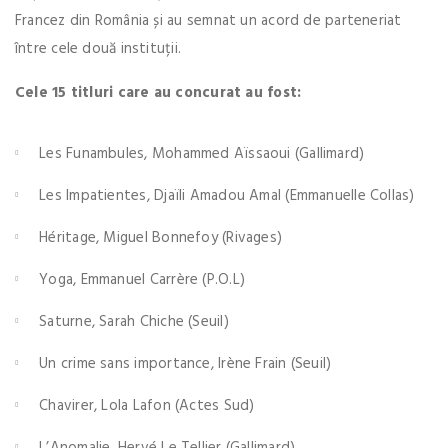
Francez din România și au semnat un acord de parteneriat
între cele două instituții.
Cele 15 titluri care au concurat au fost:
Les Funambules, Mohammed Aïssaoui (Gallimard)
Les Impatientes, Djaïli Amadou Amal (Emmanuelle Collas)
Héritage, Miguel Bonnefoy (Rivages)
Yoga, Emmanuel Carrère (P.O.L)
Saturne, Sarah Chiche (Seuil)
Un crime sans importance, Irène Frain (Seuil)
Chavirer, Lola Lafon (Actes Sud)
L’Anomalie, Hervé Le Tellier (Gallimard)