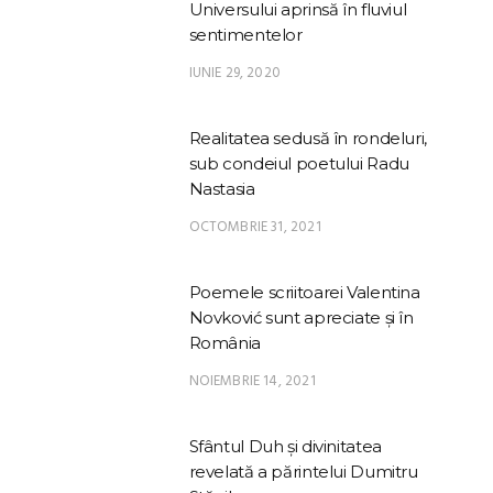
Universului aprinsă în fluviul
sentimentelor
IUNIE 29, 2020
Realitatea sedusă în rondeluri,
sub condeiul poetului Radu
Nastasia
OCTOMBRIE 31, 2021
Poemele scriitoarei Valentina
Novković sunt apreciate și în
România
NOIEMBRIE 14, 2021
Sfântul Duh și divinitatea
revelată a părintelui Dumitru