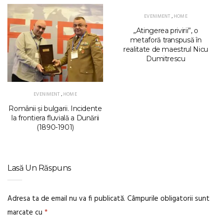
EVENIMENT
,
HOME
„Atingerea privirii”, o
metaforă transpusă în
realitate de maestrul Nicu
Dumitrescu
EVENIMENT
,
HOME
Românii și bulgarii. Incidente
la frontiera fluvială a Dunării
(1890-1901)
Lasă Un Răspuns
Adresa ta de email nu va fi publicată.
Câmpurile obligatorii sunt
marcate cu
*