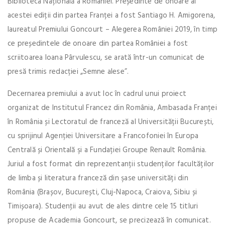
Biblioteca Națională a României. Președinte de onoare al
acestei ediții din partea Franței a fost Santiago H. Amigorena,
laureatul Premiului Goncourt – Alegerea României 2019, în timp
ce președintele de onoare din partea României a fost
scriitoarea Ioana Pârvulescu, se arată într-un comunicat de
presă trimis redacției „Semne alese”.
Decernarea premiului a avut loc în cadrul unui proiect
organizat de Institutul Francez din România, Ambasada Franței
în România și Lectoratul de franceză al Universității București,
cu sprijinul Agenției Universitare a Francofoniei în Europa
Centrală și Orientală şi a Fundației Groupe Renault România.
Juriul a fost format din reprezentanții studenților facultăților
de limba și literatura franceză din şase universități din
România (Brașov, București, Cluj-Napoca, Craiova, Sibiu și
Timișoara). Studenţii au avut de ales dintre cele 15 titluri
propuse de Academia Goncourt, se precizează în comunicat.