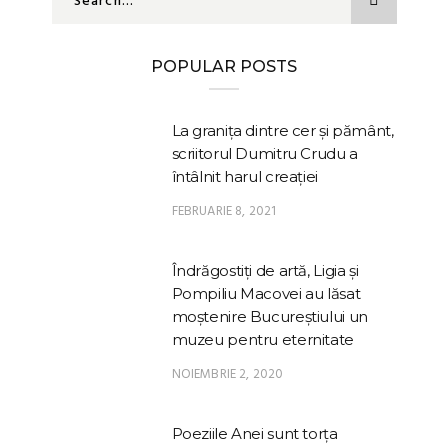
POPULAR POSTS
La granița dintre cer și pământ,
scriitorul Dumitru Crudu a
întâlnit harul creației
FEBRUARIE 8, 2021
Îndrăgostiți de artă, Ligia și
Pompiliu Macovei au lăsat
moștenire Bucureștiului un
muzeu pentru eternitate
NOIEMBRIE 2, 2020
Poeziile Anei sunt torța