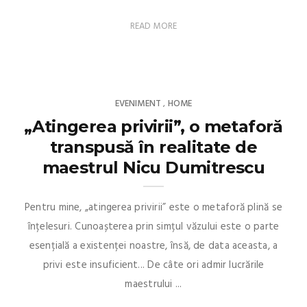
READ MORE
EVENIMENT
HOME
,
„Atingerea privirii”, o metaforă
transpusă în realitate de
maestrul Nicu Dumitrescu
Pentru mine, „atingerea privirii” este o metaforă plină se
înțelesuri. Cunoașterea prin simțul văzului este o parte
esențială a existenței noastre, însă, de data aceasta, a
privi este insuficient... De câte ori admir lucrările
maestrului ...