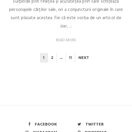
surpinde prin finețea și acuratețea prin care schițează
personajele cărților sale, ori a conjuncturii originale în care
sunt plasate acestea. Fie că este vorba de un articol de
ziar, ...
READ MORE
1
2
…
11
NEXT
FACEBOOK
TWITTER