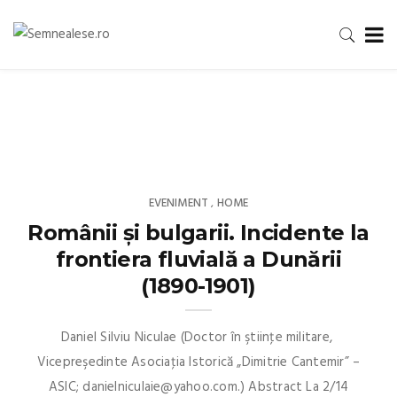
EVOCARI
,
HOME
136 de ani de la trecerea în neființă a lui
Eminescu
READ MORE
EVENIMENT
HOME
,
Românii și bulgarii. Incidente la
frontiera fluvială a Dunării
(1890-1901)
Daniel Silviu Niculae (Doctor în ştiinţe militare,
Vicepreşedinte Asociaţia Istorică „Dimitrie Cantemir” –
ASIC; danielniculaie@yahoo.com.) Abstract La 2/14