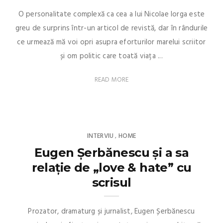
O personalitate complexă ca cea a lui Nicolae Iorga este
greu de surprins într-un articol de revistă, dar în rândurile
ce urmează mă voi opri asupra eforturilor marelui scriitor
și om politic care toată viața ...
READ MORE
INTERVIU
HOME
,
Eugen Șerbănescu și a sa
relație de „love & hate” cu
scrisul
Prozator, dramaturg și jurnalist, Eugen Șerbănescu