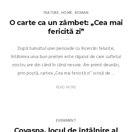
FEATURE
HOME
ROMAN
,
,
O carte ca un zâmbet: „Cea mai
fericită zi”
După tumultul unei perioade cu încercări felurite,
întâlnirea unui bun prieten este răgazul de care sufletul
nostru are din când în când nevoie. Am primit deunăzi,
prin poștă, cartea „Cea mai fericită zi” scrisă de ...
READ MORE
EVENIMENT
Covasna, locul de întâlnire al