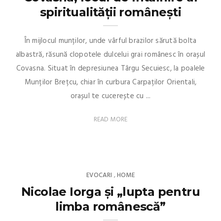
spiritualității românești
În mijlocul munților, unde vârful brazilor sărută bolta
albastră, răsună clopotele dulcelui grai românesc în orașul
Covasna. Situat în depresiunea Târgu Secuiesc, la poalele
Munților Brețcu, chiar în curbura Carpaților Orientali,
orașul te cucerește cu ...
READ MORE
EVOCARI
HOME
,
Nicolae Iorga și „lupta pentru
limba românescă”