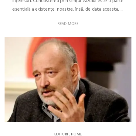
înțelesuri. Cunoașterea prin simțul văzului este o parte
esențială a existenței noastre, însă, de data aceasta, ...
READ MORE
EDITURI
HOME
,