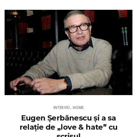
INTERVIU
HOME
,
Eugen Șerbănescu și a sa
relație de „love & hate” cu
scrisul