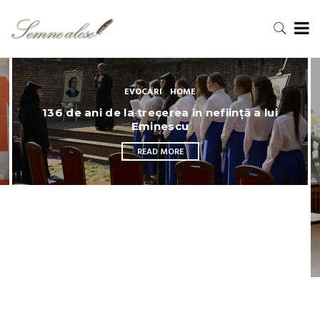
neființă a lui
EVENIMENT
,
HOME
„Atingerea privirii”, o metaforă 
realitate de maestrul Nicu Du
READ MORE