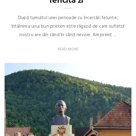
fericită zi”
După tumultul unei perioade cu încercări felurite,
întâlnirea unui bun prieten este răgazul de care sufletul
nostru are din când în când nevoie. Am primit ...
READ MORE