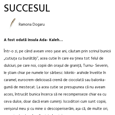
SUCCESUL
Ramona Dogaru
A fost odată insula Ada- Kaleh…
Într-o zi, pe când aveam vreo șase ani, căutam prin scrinul bunicii
„cutiuța cu bunătăți”, acea cutie în care ea ținea tot felul de
dulciuri, pe care noi, copiii din orașul de graniță, Turnu- Severin,
le știam chiar pe numele lor sârbesc: kikiriki- arahide învelite în
caramel, eurocrem-delicioasă cremă de ciocolată sau balonka-
gumă de mestecat. La acea cutie se presupunea că nu aveam
acces, întrucât bunica încerca să ne recompenseze chiar ea cu
ceva dulce, doar dacă eram cuminți. Iscoditori cum sunt copiii,
verișorul meu și cu mine o descoperiserăm, așa că, de multe ori,