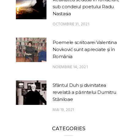
sub condeiul poetului Radu
Nastasia
OCTOMBRIE 31, 2021
Poemele scriitoarei Valentina
Novković sunt apreciate și în
România
NOIEMBRIE 14, 2021
Sfântul Duh și divinitatea
revelată a părintelui Dumitru
Stăniloae
MAI 19, 2021
CATEGORIES