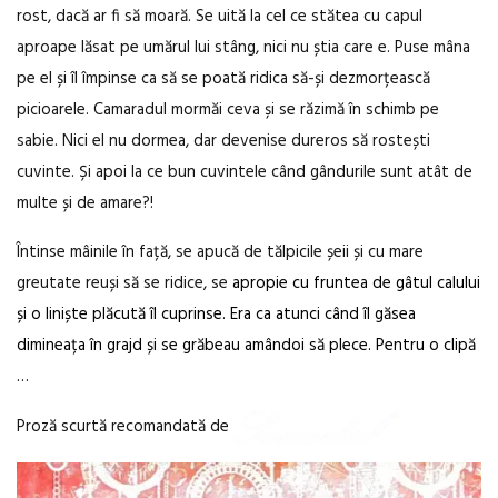
rost, dacă ar fi să moară. Se uită la cel ce stătea cu capul
aproape lăsat pe umărul lui stâng, nici nu știa care e. Puse mâna
pe el și îl împinse ca să se poată ridica să-și dezmorțească
picioarele. Camaradul mormăi ceva și se răzimă în schimb pe
sabie. Nici el nu dormea, dar devenise dureros să rostești
cuvinte. Și apoi la ce bun cuvintele când gândurile sunt atât de
multe și de amare?!
Întinse mâinile în față, se apucă de tălpicile șeii și cu mare
greutate reuși să se ridice, se
apropie cu fruntea de gâtul calului
și o liniște plăcută îl cuprinse. Era ca atunci când îl găsea
dimineața în grajd și se grăbeau amândoi să plece. Pentru o clipă
…
Proză scurtă recomandată de