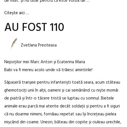
de mult. Și nu doar pentru că este vorba de …
Citește aici …
AU FOST 110
Zvetlana Preoteasa
Nepoților mei Marc Anton și Ecaterina Maria
Babi va fi mereu acolo unde vă trăiesc amintirile!
Săpaseră tranșee pentru infanteriști toată seara, acum stăteau
ghemotociți unii în alții, oameni și cai semănând cu niște momâi
de piatră și într-o tăcere tristă se luptau cu somnul. Bietele
animale erau parcă mai atente decât soldații și pentru a fi siguri
că nu doarme nimeni, fornăiau repetat sau își încrețeau pielea
mișcând din coame. Uneori, băteau din copite și ciuleau urechile,