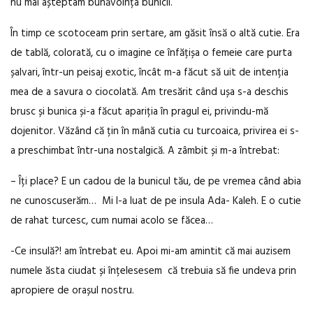
nu mai așteptam bunăvoința bunicii.
În timp ce scotoceam prin sertare, am găsit însă o altă cutie. Era
de tablă, colorată, cu o imagine ce înfățișa o femeie care purta
șalvari, într-un peisaj exotic, încât m-a făcut să uit de intenția
mea de a savura o ciocolată. Am tresărit când ușa s-a deschis
brusc și bunica și-a făcut apariția în pragul ei, privindu-mă
dojenitor. Văzând că țin în mână cutia cu turcoaica, privirea ei s-
a preschimbat într-una nostalgică. A zâmbit și m-a întrebat:
– Îți place? E un cadou de la bunicul tău, de pe vremea când abia
ne cunoscuserăm… Mi l-a luat de pe insula Ada- Kaleh. E o cutie
de rahat turcesc, cum numai acolo se făcea…
-Ce insulă?! am întrebat eu. Apoi mi-am amintit că mai auzisem
numele ăsta ciudat și înțelesesem că trebuia să fie undeva prin
apropiere de orașul nostru.