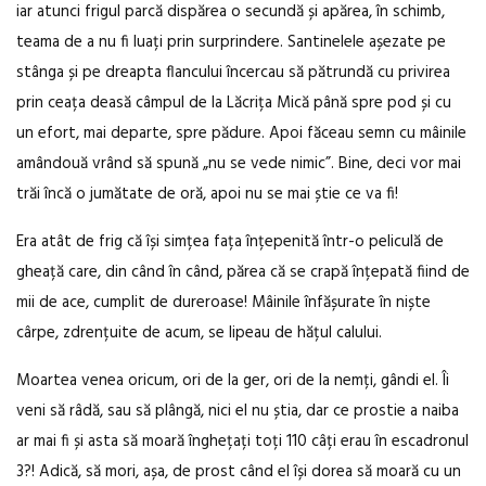
iar atunci frigul parcă dispărea o secundă și apărea, în schimb,
teama de a nu fi luați prin surprindere. Santinelele așezate pe
stânga și pe dreapta flancului încercau să pătrundă cu privirea
prin ceața deasă câmpul de la Lăcrița Mică până spre pod și cu
un efort, mai departe, spre pădure. Apoi făceau semn cu mâinile
amândouă vrând să spună „nu se vede nimic”. Bine, deci vor mai
trăi încă o jumătate de oră, apoi nu se mai știe ce va fi!
Era atât de frig că își simțea fața înțepenită într-o peliculă de
gheață care, din când în când, părea că se crapă înțepată fiind de
mii de ace, cumplit de dureroase! Mâinile înfășurate în niște
cârpe, zdrențuite de acum, se lipeau de hățul calului.
Moartea venea oricum, ori de la ger, ori de la nemți, gândi el. Îi
veni să râdă, sau să plângă, nici el nu știa, dar ce prostie a naiba
ar mai fi și asta să moară înghețați toți 110 câți erau în escadronul
3?! Adică, să mori, așa, de prost când el își dorea să moară cu un