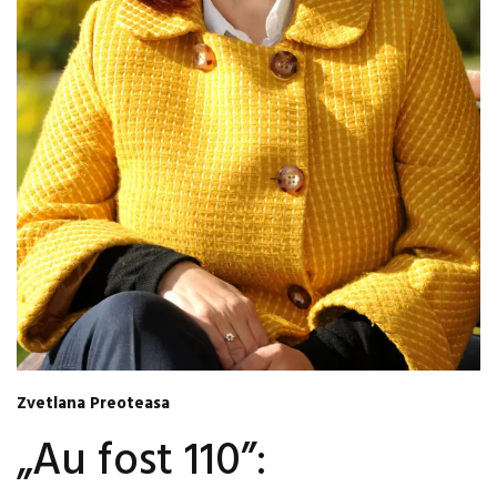
Zvetlana Preoteasa
„Au fost 110”: