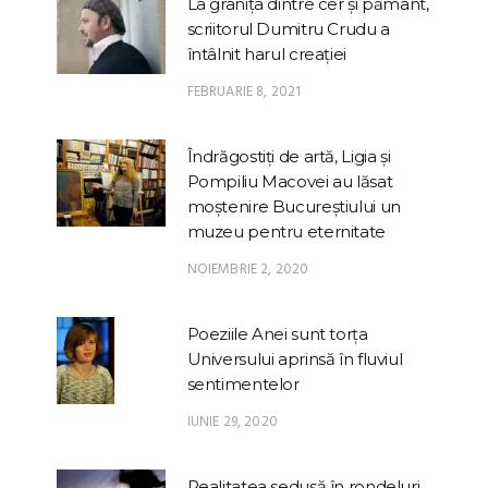
La granița dintre cer și pământ,
scriitorul Dumitru Crudu a
întâlnit harul creației
FEBRUARIE 8, 2021
Îndrăgostiți de artă, Ligia și
Pompiliu Macovei au lăsat
moștenire Bucureștiului un
muzeu pentru eternitate
NOIEMBRIE 2, 2020
Poeziile Anei sunt torța
Universului aprinsă în fluviul
sentimentelor
IUNIE 29, 2020
Realitatea sedusă în rondeluri,