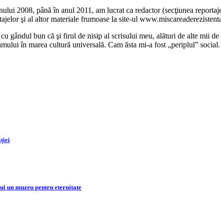
nului 2008, până în anul 2011, am lucrat ca redactor (secţiunea reportaj
rtajelor şi al altor materiale frumoase la site-ul www.miscareaderezistent
cu gândul bun că şi firul de nisip al scrisului meu, alături de alte mii de 
amului în marea cultură universală. Cam ăsta mi-a fost „periplul” social
ției
lui un muzeu pentru eternitate