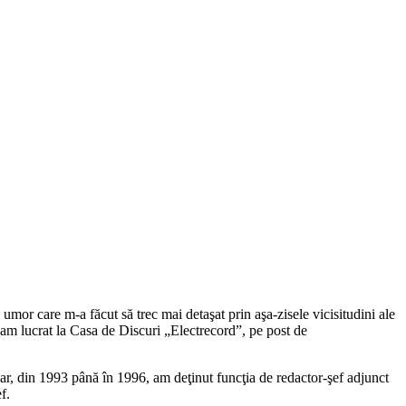
mor care m-a făcut să trec mai detaşat prin aşa-zisele vicisitudini ale
 am lucrat la Casa de Discuri „Electrecord”, pe post de
iar, din 1993 până în 1996, am deţinut funcţia de redactor-şef adjunct
f.