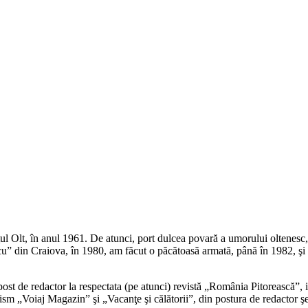
 Olt, în anul 1961. De atunci, port dulcea povară a umorului oltenesc, u
scu” din Craiova, în 1980, am făcut o păcătoasă armată, până în 1982, şi
ost de redactor la respectata (pe atunci) revistă „România Pitorească”, 
ism „Voiaj Magazin” şi „Vacanţe şi călătorii”, din postura de redactor şe