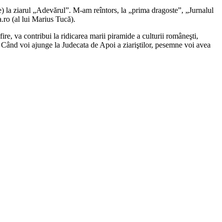
e) la ziarul „Adevărul”. M-am reîntors, la „prima dragoste”, „Jurnalul
a.ro (al lui Marius Tucă).
fire, va contribui la ridicarea marii piramide a culturii româneşti,
. Când voi ajunge la Judecata de Apoi a ziariştilor, pesemne voi avea