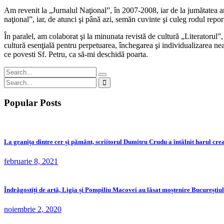
Am revenit la „Jurnalul Naţional”, în 2007-2008, iar de la jumătatea a
naţional”, iar, de atunci şi până azi, semăn cuvinte şi culeg rodul repo
În paralel, am colaborat şi la minunata revistă de cultură „Literatorul”, 
cultură esenţială pentru perpetuarea, închegarea şi individualizarea ne
ce povesti Sf. Petru, ca să-mi deschidă poarta.
Popular Posts
La granița dintre cer și pământ, scriitorul Dumitru Crudu a întâlnit harul crea
februarie 8, 2021
Îndrăgostiți de artă, Ligia și Pompiliu Macovei au lăsat moștenire Bucureștiu
noiembrie 2, 2020