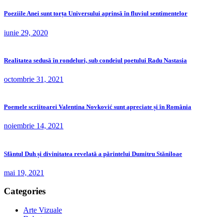
Poeziile Anei sunt torța Universului aprinsă în fluviul sentimentelor
iunie 29, 2020
Realitatea sedusă în rondeluri, sub condeiul poetului Radu Nastasia
octombrie 31, 2021
Poemele scriitoarei Valentina Novković sunt apreciate și în România
noiembrie 14, 2021
Sfântul Duh și divinitatea revelată a părintelui Dumitru Stăniloae
mai 19, 2021
Categories
Arte Vizuale