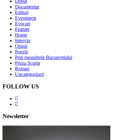
Debut
Documentar
Edituri
Eveniment
Evocari
Feature
Home
Interviu
Opinii
Poezie
Prin meandrele Bucureștiului
Proza Scurta
Roman
Uncategorized
FOLLOW US
Newsletter