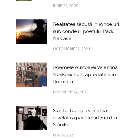
IUNIE 29, 2020
Realitatea sedusă în rondeluri,
sub condeiul poetului Radu
Nastasia
OCTOMBRIE 31, 2021
Poemele scriitoarei Valentina
Novković sunt apreciate și în
România
NOIEMBRIE 14, 2021
Sfântul Duh și divinitatea
revelată a părintelui Dumitru
Stăniloae
MAI 19, 2021