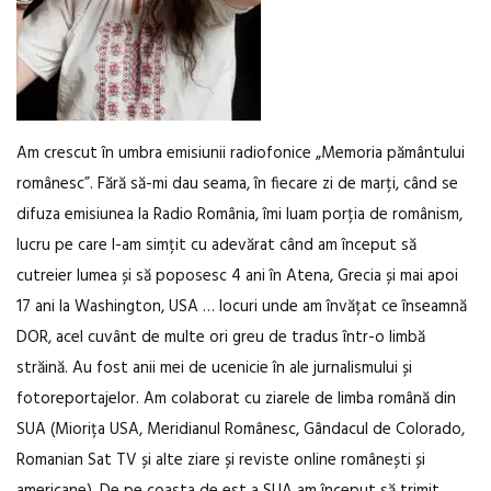
Am crescut în umbra emisiunii radiofonice „Memoria pământului
românesc”. Fără să-mi dau seama, în fiecare zi de marți, când se
difuza emisiunea la Radio România, îmi luam porția de românism,
lucru pe care l-am simțit cu adevărat când am început să
cutreier lumea și să poposesc 4 ani în Atena, Grecia și mai apoi
17 ani la Washington, USA … locuri unde am învățat ce înseamnă
DOR, acel cuvânt de multe ori greu de tradus într-o limbă
străină. Au fost anii mei de ucenicie în ale jurnalismului și
fotoreportajelor. Am colaborat cu ziarele de limba română din
SUA (Miorița USA, Meridianul Românesc, Gândacul de Colorado,
Romanian Sat TV și alte ziare și reviste online românești și