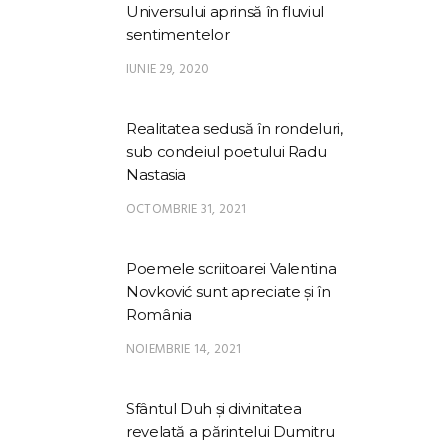
Universului aprinsă în fluviul
sentimentelor
IUNIE 29, 2020
Realitatea sedusă în rondeluri,
sub condeiul poetului Radu
Nastasia
OCTOMBRIE 31, 2021
Poemele scriitoarei Valentina
Novković sunt apreciate și în
România
NOIEMBRIE 14, 2021
Sfântul Duh și divinitatea
revelată a părintelui Dumitru