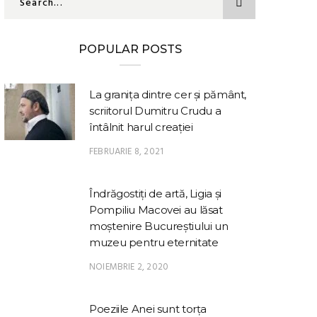
POPULAR POSTS
La granița dintre cer și pământ,
scriitorul Dumitru Crudu a
întâlnit harul creației
FEBRUARIE 8, 2021
Îndrăgostiți de artă, Ligia și
Pompiliu Macovei au lăsat
moștenire Bucureștiului un
muzeu pentru eternitate
NOIEMBRIE 2, 2020
Poeziile Anei sunt torța